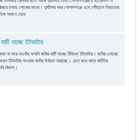
রিজ এলাকায় রোববার রাতে সড়ক দুর্ঘটনায় নিহত গোপালগঞ্জের ৫ ছাত্রলীগ ও
রিবারে চলছে শোকের মাতম। দুর্ঘটনার খবর গোপালগঞ্জে এসে পৌঁছালে নিহতদের
তিক অঙ্গনে নেমে
মাটি যাচ্ছে ইটভাটায়
ক্কা না করে নওগাঁয় ফসলি জমির মাটি যাচ্ছে বিভিন্ন ইটভাটায়। জমির ওপরের
সয়েল ইটভাটায় যাওয়ায় জমির উর্বরতা হারাচ্ছে। এতে করে খাদ্য ঘাটতির
ৃষি বিভাগ।