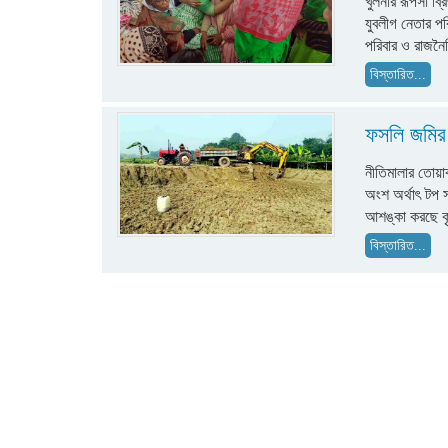
খুলনার রূপসা ব্
যুবলীগ নেতার প
পরিবার ও রাজনৈ
বিস্তারিত...
ফসলি জমির 
নীতিমালার তোয়া
অংশ অর্থাৎ টপ 
আশঙ্কা করছে ক
বিস্তারিত...