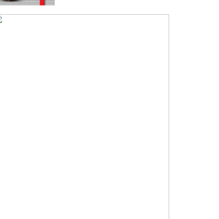
‘ভারতের সাধারণ মানুষও পাকিস্তানের সঙ্গে
খেলতে চায়’
মাশরাফি-পাইলটদের সঙ্গে সাবেক সতীর্থ রোকন
প্রিমিয়ার লিগ ক্রিকেটের দলবদল পেছাল ছয়
দিন
ইজতেমায় পেছাল এসএসসির তিন পরীক্ষা
অতিরিক্ত চুল পড়ছে? জেনে নিন সমাধান