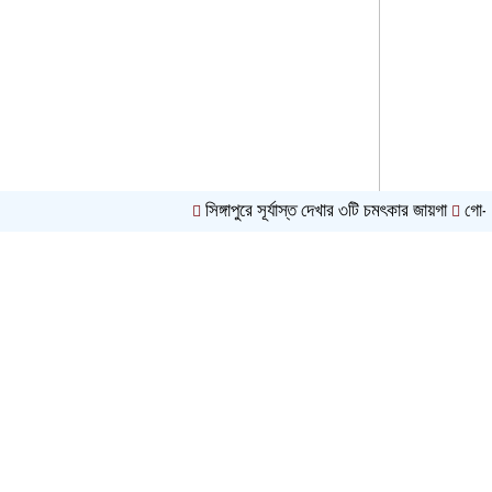
শাড়িতে নিউইয়র্ক মাতালেন মোনালিসা
সিঙ্গাপুরে সূর্যাস্ত দেখার ৩টি চমৎকার জায়গা
গো-খাদ্য ও দ