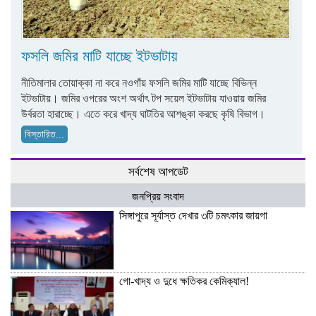
ফসলি জমির মাটি যাচ্ছে ইটভাটায়
নীতিমালার তোয়াক্কা না করে নওগাঁয় ফসলি জমির মাটি যাচ্ছে বিভিন্ন
ইটভাটায়। জমির ওপরের অংশ অর্থাৎ টপ সয়েল ইটভাটায় যাওয়ায় জমির
উর্বরতা হারাচ্ছে। এতে করে খাদ্য ঘাটতির আশঙ্কা করছে কৃষি বিভাগ।
বিস্তারিত...
সর্বশেষ আপডেট
জনপ্রিয় সংবাদ
সিঙ্গাপুরে সূর্যাস্ত দেখার ৩টি চমৎকার জায়গা
গো-খাদ্য ও দুধে ক্ষতিকর কেমিক্যাল!