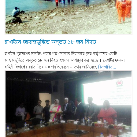
রাখাইনে জাহাজডুবিতে অন্তত ১৮ জন নিহত
রাখাইন প্রদেশের মানাউং শহরে গত সোমবার মিয়ানমার বন্দর কর্তৃপক্ষের একটি
জাহাজডুবিতে অন্তত ১৮ জন নিহত হওয়ার আশঙ্কা করা হচ্ছে। দেশটির দমকল
বাহিনী বিভাগের বরাত দিয়ে এক প্রতিবেদনে এ তথ্য জানিয়েছে
বিস্তারিত...