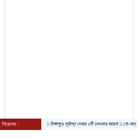
শাড়িতে নিউইয়র্ক মাতালেন মোনালিসা
শিরোনাম :
সিঙ্গাপুরে সূর্যাস্ত দেখার ৩টি চমৎকার জায়গা
গো-খাদ্য ও দুধে ক্ষ