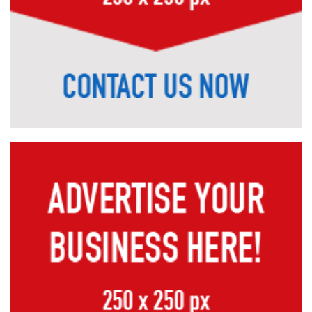
দিন
ইজতেমায় পেছাল এসএসসির তিন পরীক্ষা
অতিরিক্ত চুল পড়ছে? জেনে নিন সমাধান
নদী রক্ষায় জাতীয় জাগরণ গড়ে তুলতে হবে
শাড়িতে নিউইয়র্ক মাতালেন মোনালিসা