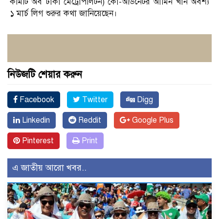
কমিটি অব ঢাকা মেট্রোপলিটন) কো-অর্ডিনেটর আমিন খান অবশ্য
১ মার্চ লিগ শুরুর কথা জানিয়েছেন।
নিউজটি শেয়ার করুন
Facebook
Twitter
Digg
Linkedin
Reddit
Google Plus
Pinterest
Print
এ জাতীয় আরো খবর..