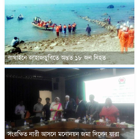
রাখাইনে জাহাজডুবিতে অন্তত ১৮ জন নিহত
সংরক্ষিত নারী আসনে মনোনয়ন জমা দিলেন যারা