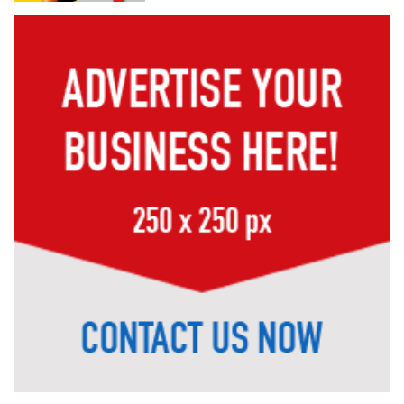
‘ভারতের সাধারণ মানুষও পাকিস্তানের সঙ্গে
খেলতে চায়’
মাশরাফি-পাইলটদের সঙ্গে সাবেক সতীর্থ
রোকন
প্রিমিয়ার লিগ ক্রিকেটের দলবদল পেছাল ছয়
দিন
ইজতেমায় পেছাল এসএসসির তিন পরীক্ষা
অতিরিক্ত চুল পড়ছে? জেনে নিন সমাধান