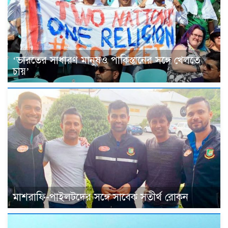
‘ভারতের সাধারণ মানুষও পাকিস্তানের সঙ্গে খেলতে
চায়’
মাশরাফি-পাইলটদের সঙ্গে সাবেক সতীর্থ রোকন